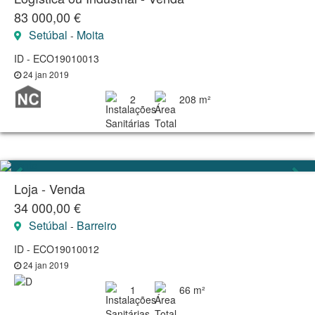
83 000,00 €
Setúbal
Moita
-
ID - ECO19010013
24 jan 2019
2
208 m²
Loja - Venda
34 000,00 €
Setúbal
Barreiro
-
ID - ECO19010012
24 jan 2019
1
66 m²