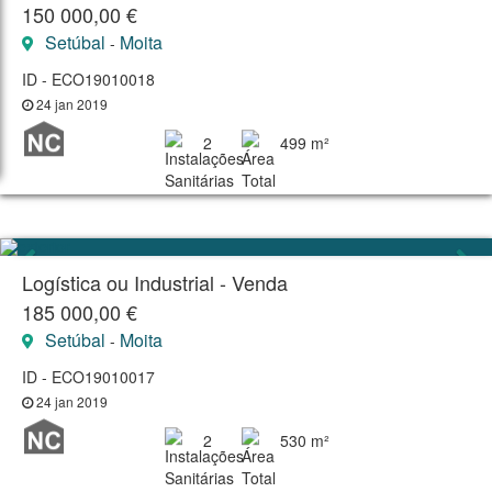
150 000,00 €
Setúbal
Moita
-
ID - ECO19010018
24 jan 2019
2
499 m²
Logística ou Industrial - Venda
185 000,00 €
Setúbal
Moita
-
ID - ECO19010017
24 jan 2019
2
530 m²