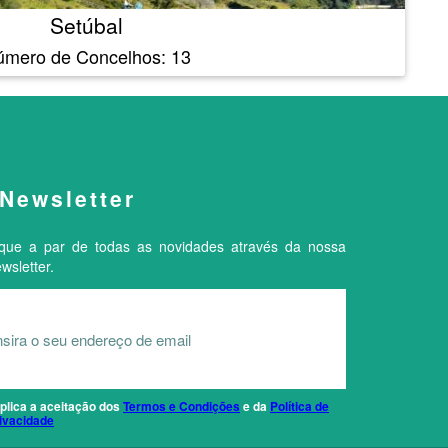
Setúbal
úmero de Concelhos: 13
Newsletter
ique a par de todas as novidades através da nossa
wsletter.
plica a aceitação dos
Termos e Condições
e da
Política de
ivacidade