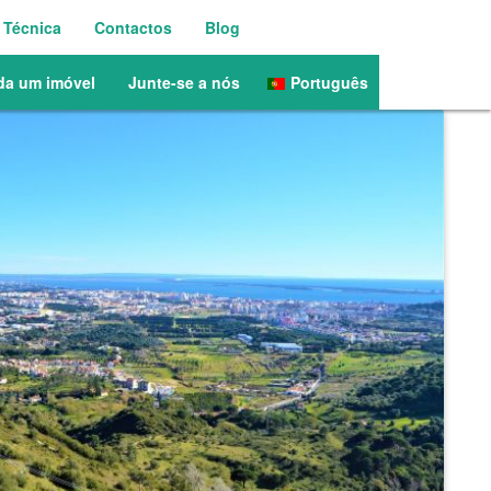
 Técnica
Contactos
Blog
Português
da um imóvel
Junte-se a nós
English