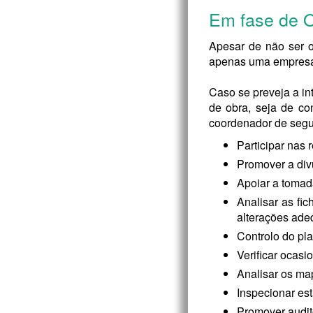
Em fase de 
Apesar de não ser 
apenas uma empresa,
Caso se preveja a in
de obra, seja de co
coordenador de segu
Participar nas
Promover a div
Apoiar a tomad
Analisar as fi
alterações ade
Controlo do pl
Verificar ocasi
Analisar os ma
Inspecionar es
Promover audit