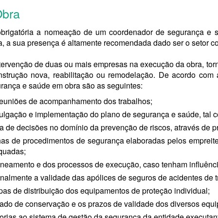
Obra
obrigatória a nomeação de um coordenador de segurança e s
 a sua presença é altamente recomendada dado ser o setor co
tervenção de duas ou mais empresas na execução da obra, torna
nstrução nova, reabilitação ou remodelação. De acordo com a
rança e saúde em obra são as seguintes:
 reuniões de acompanhamento dos trabalhos;
ulgação e implementação do plano de segurança e saúde, tal c
a de decisões no domínio da prevenção de riscos, através de pr
chas de procedimentos de segurança elaboradas pelos empreite
quadas;
aneamento e dos processos de execução, caso tenham influênci
onalmente a validade das apólices de seguros de acidentes de t
pas de distribuição dos equipamentos de proteção individual;
tado de conservação e os prazos de validade dos diversos equi
orias ao sistema de gestão da segurança da entidade executan