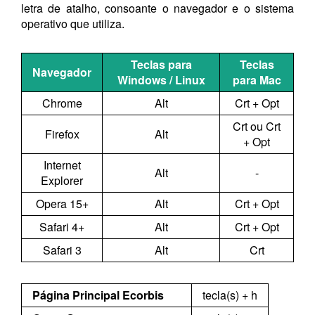
letra de atalho, consoante o navegador e o sistema
operativo que utiliza.
Teclas para
Teclas
Navegador
Windows / Linux
para Mac
Chrome
Alt
Crt + Opt
Crt ou Crt
Firefox
Alt
+ Opt
Internet
Alt
-
Explorer
Opera 15+
Alt
Crt + Opt
Safari 4+
Alt
Crt + Opt
Safari 3
Alt
Crt
Página Principal Ecorbis
tecla(s) + h